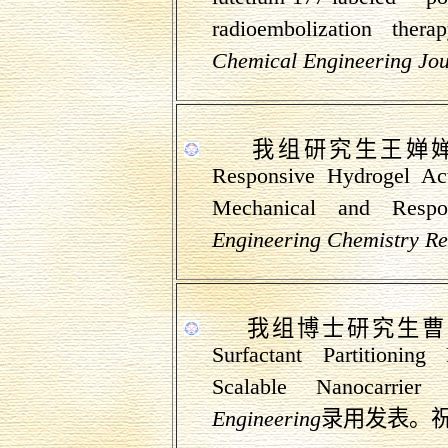
radioembolization
thera
Chemical Engineering Jou
我组研究生王婵
Responsive Hydrogel Act
Mechanical and Respon
Engineering Chemistry R
我组博士研究生曹
Surfactant Partitioning
Scalable
Nanocarrier
Pr
Engineering
录用发表。