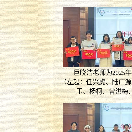
巨晓洁老师
为
2025
年
（左起：任兴虎、陆广源
玉、杨柯、曾洪梅