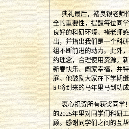
典礼最后，褚良银老师
全的重要性，提醒每位同
良好的科研环境。褚老师
出，并指出我们是一个科
组不断前进的动力。此外
约理念，合理使用资源。
新春快乐、阖家幸福，并
庭。他鼓励大家在下学期
即将到来的马年里马到功
衷心祝贺所有获奖同学
的
2025
年里对同学们科研
顾。感谢同学们之间的互