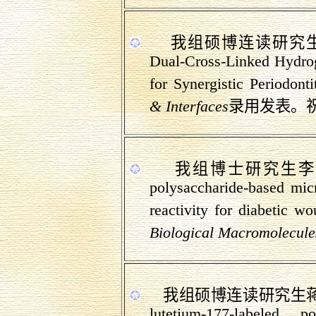
我组硕博
连读研究
Dual-Cross-Linked Hydrog
for Synergistic
Periodonti
& Interfaces
录用发表。
我组博士研究生李
polysaccharide-based
mic
reactivity for diabetic wo
Biological Macromolecule
我组硕博
连读研究生
lutetium-177-labeled p