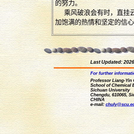
的努力。
乘风破浪会有时，直挂
加饱满的热情和坚定的信
Last Updated: 2026
For further informati
Professor
Liang-Yin
School
of
Chemical 
Sichuan
University
Chengdu
, 610065,
Si
CHINA
e-mail:
chuly@scu.e