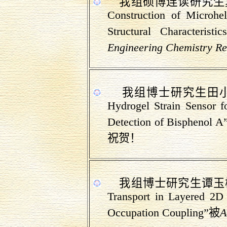
我组硕博
连读研究生
Construction of
Microhel
Structural Characterist
Engineering Chemistry R
我组博士研究生田
Hydrogel Strain Sensor fo
Detection of
Bisphenol
A
祝贺！
我组博士研究生谭玉
Transport in Layered 2D
Occupation Coupling
”
被
A