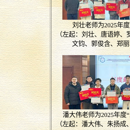
刘壮老师为
2025
年
度
（左起：刘壮、唐语婷、
文钧、郭俊含、郑丽
潘大伟老师为
2025
年度
（左起：潘大伟、朱扬成