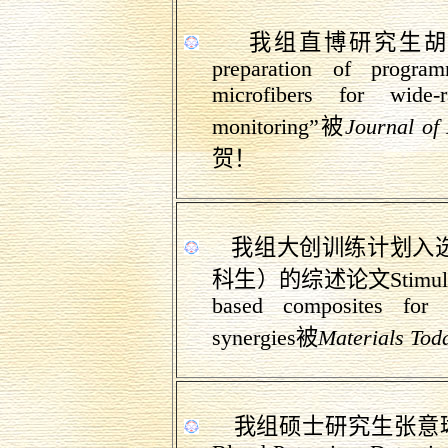
我
组直博
研究生
preparation of progra
microfibers for wide-
monitoring
”被
Journal of
贺！
我
组大创训练
计划入
科生）的综述论文
Stimul
based composites for an
synergies
被
Materials Tod
我组硕士研究生张意