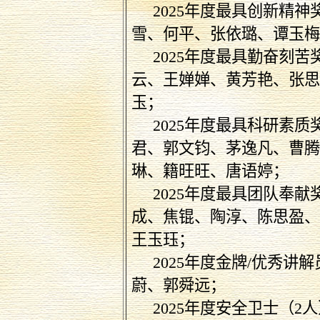
2025
年度最具创新精神
雪、何平、张依璐、谭玉
2025
年度最具勤奋刻苦
云、王婵婵、黄芳艳、张
玉；
2025
年度最
具科研
素质
君、郭文钧、茅逸凡、曹
琳、籍旺旺、唐语婷；
2025
年度最具团队奉献
成、焦锟、陶淳、陈思盈
王玉珏；
2025
年度金牌
/
优秀讲解
蔚、郭舜远；
2025
年度安全卫士（
2
人