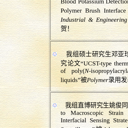
Blood Potassium Detection
Polymer Brush Interface
Industrial & Engineerin
贺！
我组硕士研究生邓亚
究论文
“
UCST-type thermo
of poly(
N
-isopropylacr
liquids
”
被
Polymer
录用发
我
组直博
研究生姚俊同
to Macroscopic Strain 
Interfacial Sensing Strat