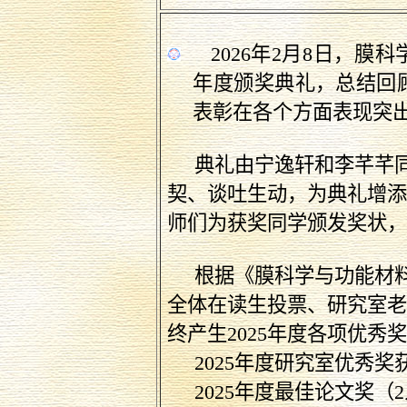
2026
年
2
月
8
日
，
膜科
年度颁奖典礼，总结回
表彰在各个方面表现突
典礼由
宁逸轩和李芊芊
契、谈吐生动，为典礼增
师们为获奖同学颁发奖状
根据《膜科学与功能材
全体在读生投票、研究室
终产生
2025
年度各项优秀
2025
年度研究室优秀奖
2025
年度最佳论文奖（
2