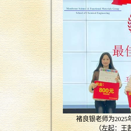
褚良银老师为
2025
（左起：王