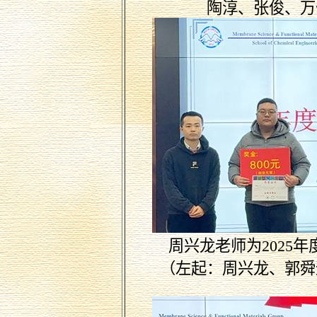
陶淳、张俊、万
周兴龙老师为
2025
年
（左起：周兴龙、郭舜