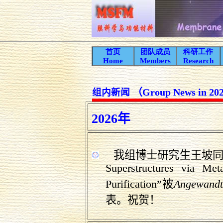
首页
团队成员
科研工作
Home
Members
Research
（
Group New
s
in 20
组内新闻
2026
年
我组博士研究生王坡同
Superstructures via Met
Purification
”被
Angewandte
表。祝贺！