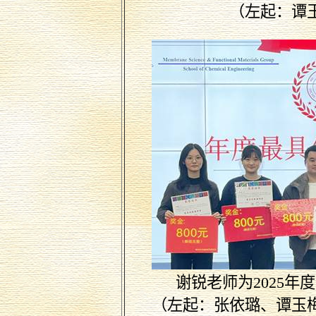
（左起：谭
谢锐老师为
2025
年
度
（左起：张依璐、谭玉