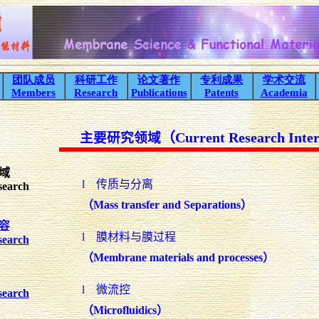
团队成员
科研工作
论文著作
专利成果
学术交流
Members
Research
Publications
Patents
Academia
（
Current
Research Inter
主要研究领域
域
l
传质与分离
search
（
Mass transfer and Separations
）
容
l
膜材料与膜过程
search
（
Membrane materials and
processes
）
l
微流控
search
（
Microfluidics
）