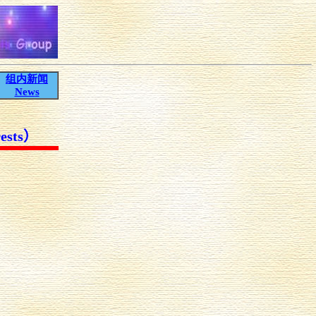
组内新闻
New
s
ests
）