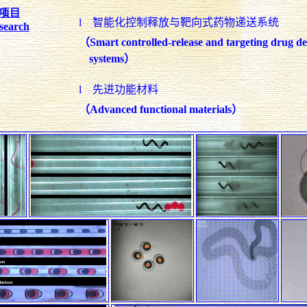
项目
l
智能化控制释放与靶向式药物递送系统
search
（
Smart controlled-release and targeting drug de
systems
）
l
先进功能材料
（
Advanced functional
materials
）