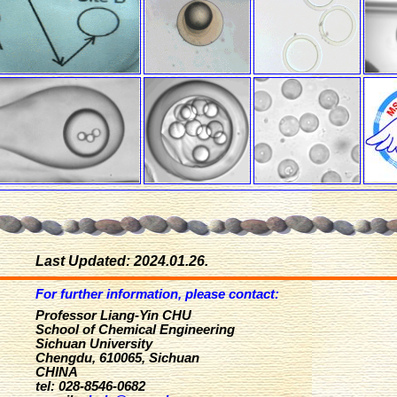
Last Updated: 2024.01.26.
For further information, please contact:
Professor
Liang-Yin
CHU
School
of
Chemical Engineering
Sichuan
University
Chengdu
, 610065,
Sichuan
CHINA
tel:
028-8546-0682